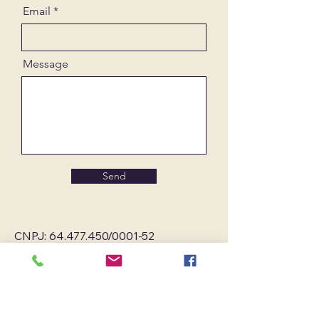
Email
Message
Send
CNPJ:
64.477.450
/0001-52
alaqmed.association@gmail.com