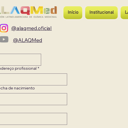
Início
Institucional
L
@alaqmed.oficial
@ALAQMed
dereço profissional
*
echa de nacimiento