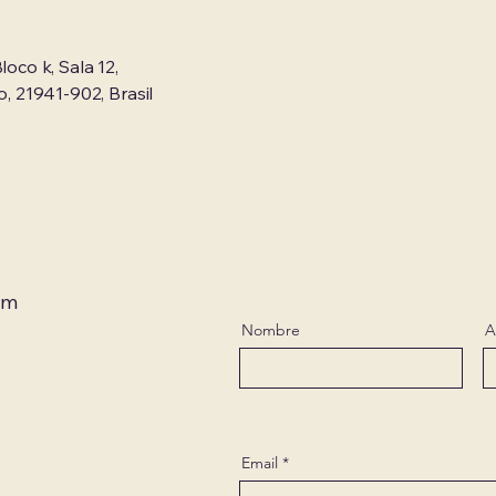
loco k, Sala 12,
o, 21941-902, Brasil
om
Nombre
A
Email