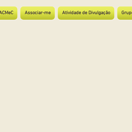
ACMeC
Associar-me
Atividade de Divulgação
Grup