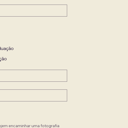
de Pós-graduação
ção
ejem encaminhar uma fotografia