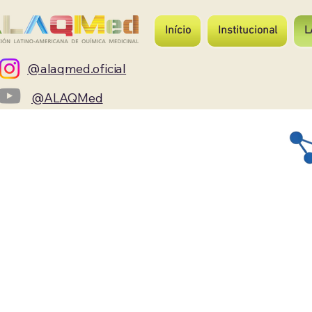
Início
Institucional
L
@alaqmed.oficial
@ALAQMed