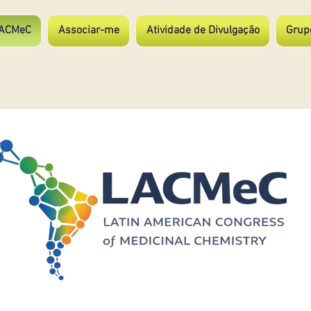
ACMeC
Associar-me
Atividade de Divulgação
Grup