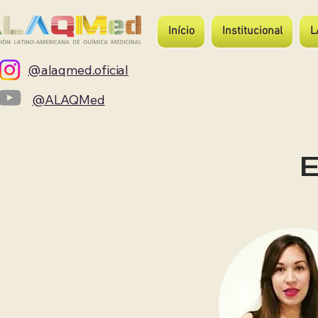
Início
Institucional
L
@alaqmed.oficial
@ALAQMed