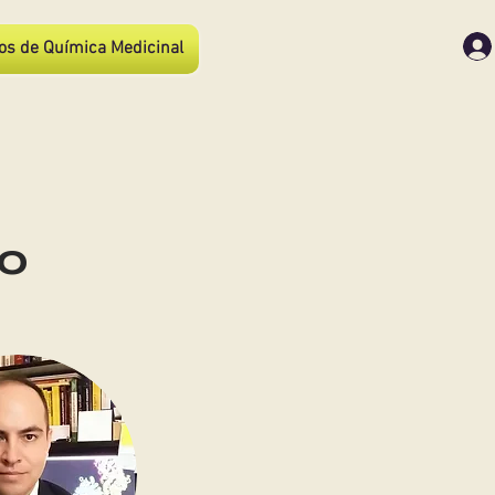
os de Química Medicinal
o