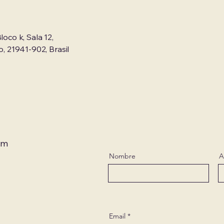
loco k, Sala 12,
o, 21941-902, Brasil
om
Nombre
A
Email