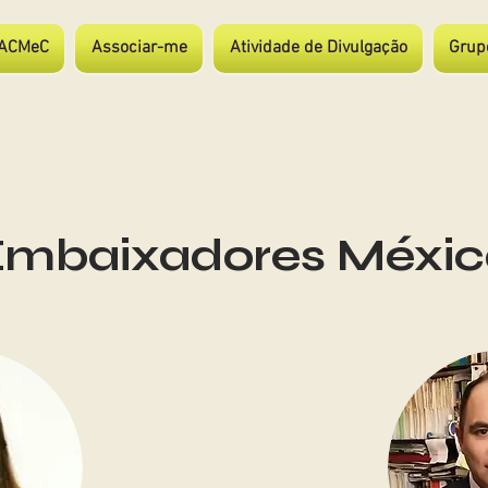
ACMeC
Associar-me
Atividade de Divulgação
Grup
Embaixadores Méxic