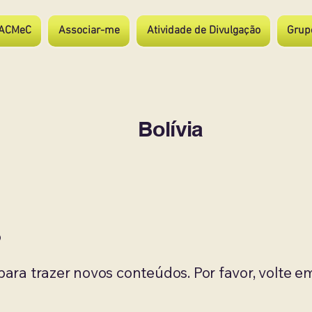
ACMeC
Associar-me
Atividade de Divulgação
Grup
Bolívia
o
ra trazer novos conteúdos. Por favor, volte e