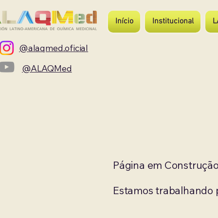
Início
Institucional
L
@alaqmed.oficial
@ALAQMed
Página em Construçã
Estamos trabalhando pa