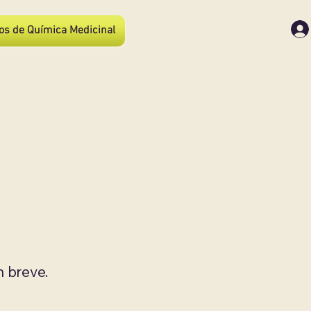
os de Química Medicinal
m breve.