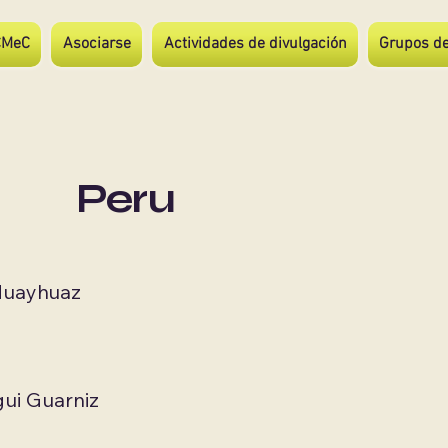
CMeC
Asociarse
Actividades de divulgación
Grupos de
Peru
Huayhuaz
gui Guarniz