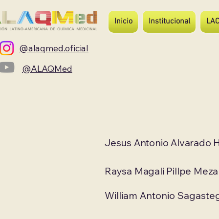
Inicio
Institucional
LA
@alaqmed.oficial
@ALAQMed
Jesus Antonio Alvarado 
Raysa Magali Pillpe Meza
William Antonio Sagaste