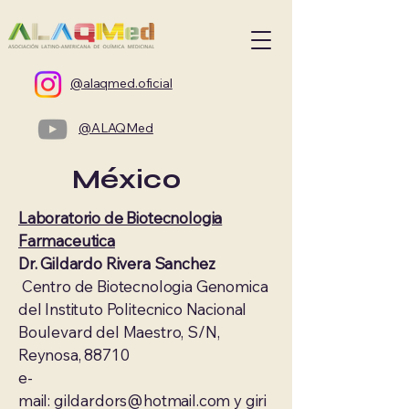
@alaqmed.oficial
@ALAQMed
México
Laboratorio de Biotecnologia
Farmaceutica
Dr. Gildardo Rivera Sanchez
Centro de Biotecnologia Genomica
del Instituto Politecnico Nacional
Boulevard del Maestro, S/N,
Reynosa, 88710
e-
mail:
gildardors@hotmail.com
y
giri