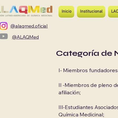
Inicio
Institucional
LA
@alaqmed.oficial
@ALAQMed
Categoría de
I- Miembros fundadores: 
II -Miembros de pleno d
afiliación;
​III-Estudiantes Asociad
Química Medicinal;​