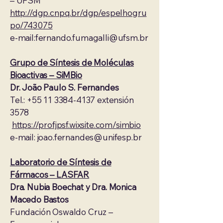
– UFSM
http://dgp.cnpq.br/dgp/espelhogru
po/743075
e-mail:
fernando.fumagalli@ufsm.br
Grupo de Síntesis de Moléculas
Bioactivas – SiMBio
Dr. João Paulo S. Fernandes
Tel.: +55 11 3384-4137 extensión
3578
https://profjpsf.wixsite.com/simbio
e-mail: joao.fernandes@unifesp.br
Laboratorio de Síntesis de
Fármacos – LASFAR
Dra. Nubia Boechat y Dra. Monica
Macedo Bastos
Fundación Oswaldo Cruz –