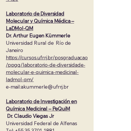
Laboratorio de Diversidad
Molecular y Química Médica –
LaDMol-QM
Dr. Arthur Eugen Kümmerle
Universidad Rural de Río de
Janeiro
https://cursos.ufrrj.br/posgraduacao
/ppgq/laboratorio-de-diversidade-
molecular-e-quimica-medicinal-
ladmol-qm/
e-mail:
akummerle@ufrrj.br
Laboratorio de Investigación en
Química Medicinal – PeQuiM
Dr. Claudio Viegas Jr
Universidad Federal de Alfenas
Tel: +55 35 3701-1881