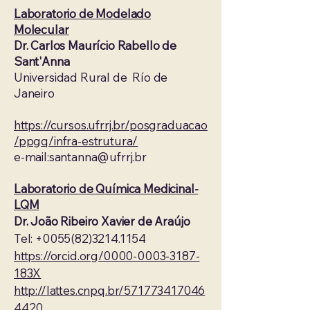
Laboratorio de Modelado
Molecular
Dr. Carlos Maurício Rabello de
Sant'Anna
Universidad Rural de Río de
Janeiro
https://cursos.ufrrj.br/posgraduacao
/ppgq/infra-estrutura/
e-mail:
santanna@ufrrj.br
Laboratorio de Química Medicinal-
LQM
Dr. João Ribeiro Xavier de Araújo
Tel: +0055(82)3214.1154
https://orcid.org/0000-0003-3187-
183X
http://lattes.cnpq.br/571773417046
4420