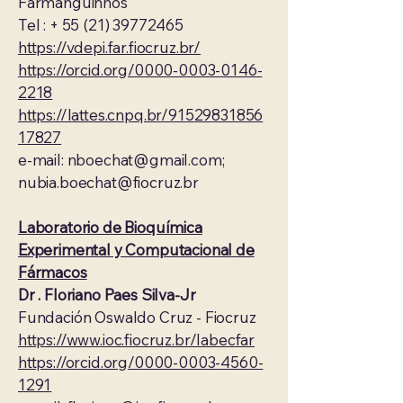
Farmanguinhos
Tel : +
55 (21) 39772465
https://vdepi.far.fiocruz.br/
https://orcid.org/0000-0003-0146-
2218
https://lattes.cnpq.br/91529831856
17827
e-mail:
nboechat@gmail.com
;
nubia.boechat@fiocruz.br
​Laboratorio de Bioquímica
Experimental y Computacional de
Fármacos
Dr . Floriano Paes Silva-Jr
Fundación Oswaldo Cruz
- Fiocruz
https://www.ioc.fiocruz.br/labecfar
https://orcid.org/0000-0003-4560-
1291